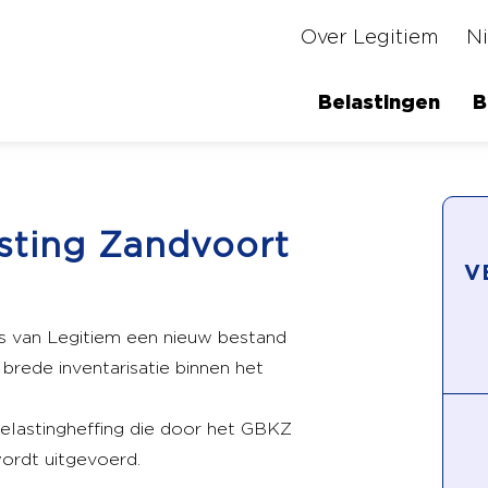
Over Legitiem
N
Belastingen
B
sting Zandvoort
V
ts van Legitiem een nieuw bestand
rede inventarisatie binnen het
elastingheffing die door het GBKZ
ordt uitgevoerd.