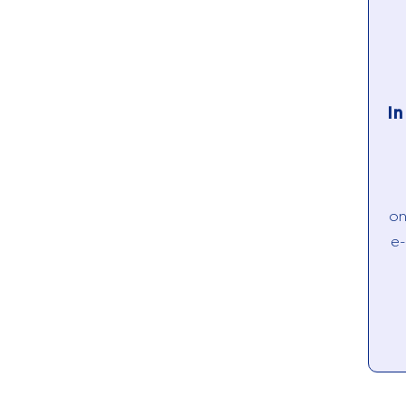
I
on
e-